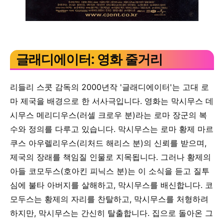
글래디에이터: 영화 줄거리
리들리 스콧 감독의 2000년작 '글래디에이터'는 고대 로
마 제국을 배경으로 한 서사극입니다. 영화는 막시무스 데
시무스 메리디우스(러셀 크로우 분)라는 로마 장군의 복
수와 정의를 다루고 있습니다. 막시무스는 로마 황제 마르
쿠스 아우렐리우스(리처드 해리스 분)의 신뢰를 받으며,
제국의 장래를 책임질 인물로 지목됩니다. 그러나 황제의
아들 코모두스(호아킨 피닉스 분)는 이 소식을 듣고 질투
심에 불타 아버지를 살해하고, 막시무스를 배신합니다. 코
모두스는 황제의 자리를 찬탈하고, 막시무스를 처형하려
하지만, 막시무스는 간신히 탈출합니다. 집으로 돌아온 그