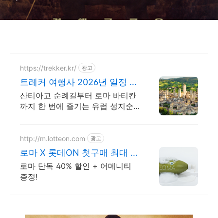
https://trekker.kr/
광고
트레커 여행사 2026년 일정 마
감임박
산티아고 순례길부터 로마 바티칸
까지 한 번에 즐기는 유럽 성지순
례 패키지 왕복항공권, 전일정숙
소, 여행자 보험 포함 전문 인솔자
동행 패키지
http://m.lotteon.com
광고
로마 X 롯데ON 첫구매 최대 5
천원 혜택!
로마 단독 40% 할인 + 어메니티
증정!