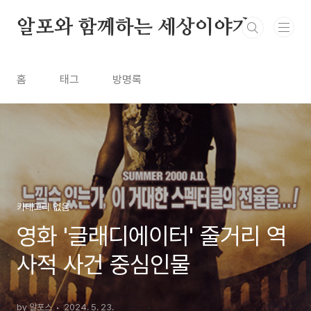
본문 바로가기
알포와 함께하는 세상이야기
홈
태그
방명록
카테고리 없음
영화 '글래디에이터' 줄거리 역
사적 사건 중심인물
by 알포스
2024. 5. 23.