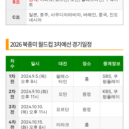
B조
트
일본
,
호주
,
사우디아라비아
,
바레인
,
중국
,
인도
C조
네시아
2026 북중미 월드컵 3차예선 경기일정
차
일시
대진
장소
중계정보
수
1차
2024.9.5.(목)
팔레스
SBS, 쿠
홈
전
오후 8시
타인
팡플레이
2차
2024.9.10.(화)
KBS, 쿠
오만
원정
전
오후 11시
팡플레이
3차
2024.10.10.
요르단
원정
전
(목) 오후 11시
4차
2024.10.15.
이라크
홈
전
(화) 오후 8시