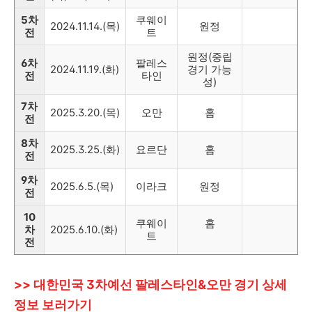
5차
쿠웨이
2024.11.14.(목)
원정
전
트
원정(중립
6차
팔레스
2024.11.19.(화)
경기 가능
전
타인
성)
7차
2025.3.20.(목)
오만
홈
전
8차
2025.3.25.(화)
요르단
홈
전
9차
2025.6.5.(목)
이라크
원정
전
10
쿠웨이
홈
차
2025.6.10.(화)
트
전
>> 대한민국 3차예선 팔레스타인&오만 경기 상세
정보 보러가기