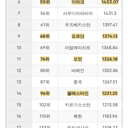
6
55위
이라크
1433.07
7
56위
사우디아라비아
1431.3
8
61위
우즈베키스탄
1397.41
9
68위
요르단
1374.13
10
69위
아랍에미리트
1368.84
11
76위
오만
1326.18
12
80위
바레인
1302.86
13
87위
중국
1267.51
14
96위
팔레스타인
1231.25
15
102위
키르기스스탄
1213.58
16
110위
북한
1183.96
17
133위
인도네시아
1108.73