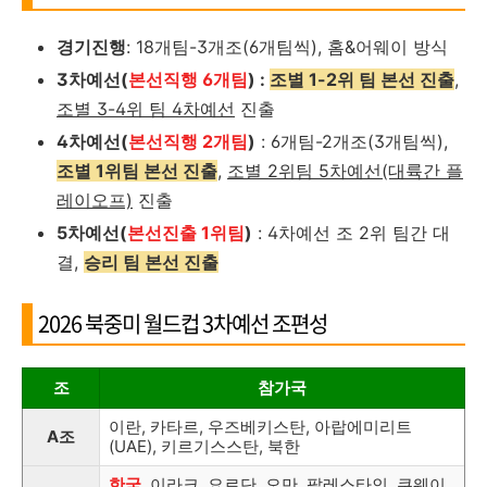
경기진행
: 18개팀-3개조(6개팀씩), 홈&어웨이 방식
3차예선(
본선직행 6개팀
) :
조별 1-2위 팀 본선 진출
,
조별 3-4위 팀 4차예선
진출
4차예선(
본선직행 2개팀
)
: 6개팀-2개조(3개팀씩),
조별 1위팀 본선 진출
,
조별 2위팀 5차예선(대륙간 플
레이오프)
진출
5차예선(
본선진출 1위팀
)
: 4차예선 조 2위 팀간 대
결,
승리 팀 본선 진출
2026 북중미 월드컵 3차예선 조편성
조
참가국
이란
,
카타르
,
우즈베키스탄
,
아랍에미리트
A조
(UAE),
키르기스스탄
,
북한
한국
,
이라크
,
요르단
,
오만
,
팔레스타인
,
쿠웨이