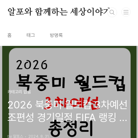
본문 바로가기
알포와 함께하는 세상이야기
홈
태그
방명록
카테고리 없음
2026 북중미 월드컵 3차예선
조편성 경기일정 FIFA 랭킹 역
대전적 총정리
by 알포스
2024. 8. 31.