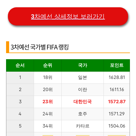
3차예선 상세정보 보러가기
3차예선 국가별 FIFA 랭킹
순서
순위
국가
포인트
1
18위
일본
1628.81
2
20위
이란
1611.16
3
23위
대한민국
1572.87
4
24위
호주
1571.29
5
34위
카타르
1504.06